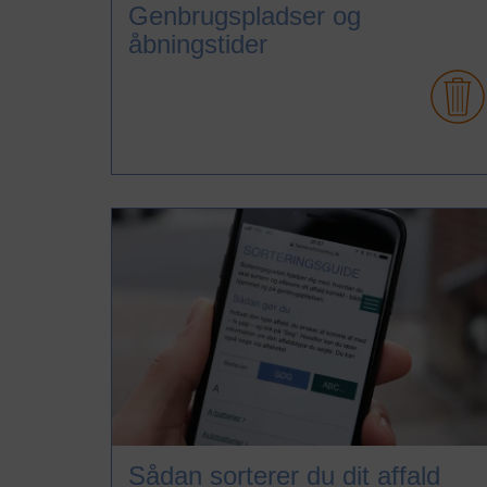
Genbrugspladser og
åbningstider
Sådan sorterer du dit affald