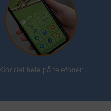
orefter
sninger
 så
orefter
Klar det hele på telefonen
søgendes