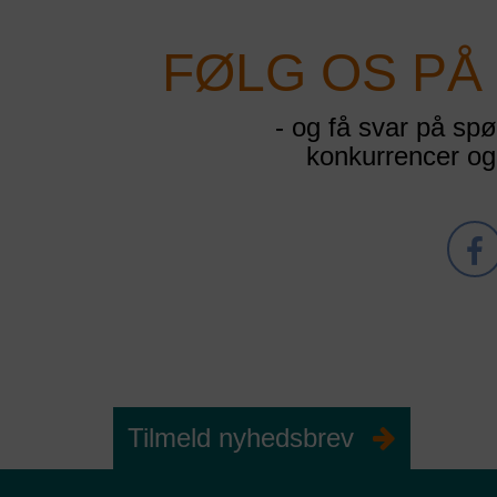
FØLG OS PÅ
- og få svar på spø
konkurrencer o
Privatli
Udløb
Navn
Udbyde
Tilmeld nyhedsbrev
Datab
Formål