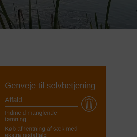
Genveje til selvbetjening
Affald
Indmeld manglende
tømning
Køb afhentning af sæk med
ekstra restaffald