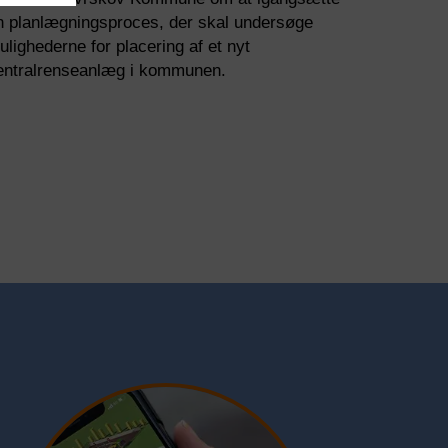
n planlægningsproces, der skal undersøge
ugbar
ulighederne for placering af et nyt
tion,
iden kan
entralrenseanlæg i kommunen.
nde
nger om
tet.
dre
en
rs af
orefter
ent
res