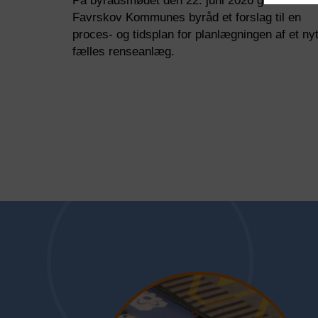
På byrådsmødet den 22. juni 2026 godkendte
Favrskov Kommunes byråd et forslag til en
NØDVE
proces- og tidsplan for planlægningen af et ny
fælles renseanlæg.
Datab
STATIS
Formål
Privatli
Udløb
Navn
Udbyde
Datab
MARKE
Formål
Datab
Datab
Privatli
Formål
Formål
Udløb
Privatli
Navn
Privatli
Udløb
Udbyde
Udløb
Navn
Navn
Udbyde