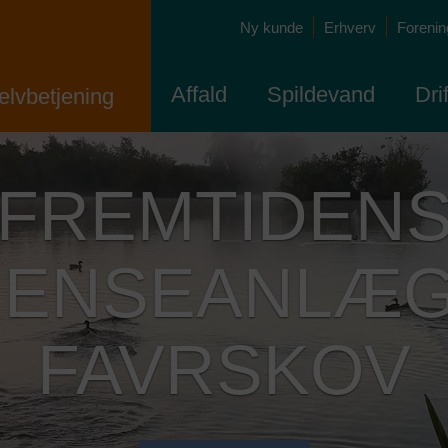
Ny kunde
Erhverv
Forening
Affald
Spildevand
Dri
elvbetjening
FÅ S
Ti