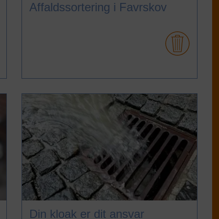
Affaldssortering i Favrskov
Din kloak er dit ansvar