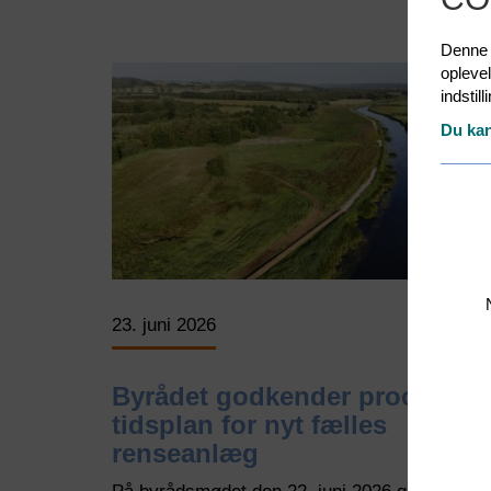
Denne h
opleve
indstil
Du kan
23. juni 2026
Byrådet godkender proces- o
tidsplan for nyt fælles
renseanlæg