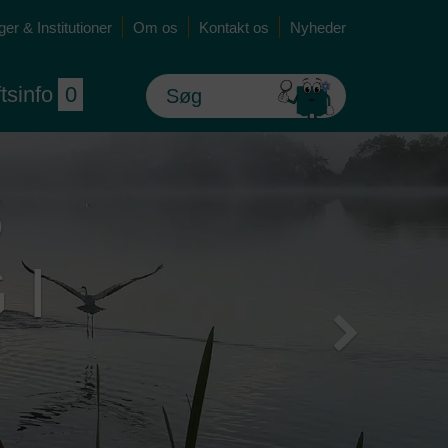
er & Institutioner
Om os
Kontakt os
Nyheder
ftsinfo
0
Næste
ENESTE NYT
lmeld nyhedsbrev