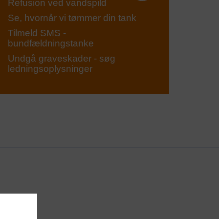
Refusion ved vandspild
Se, hvornår vi tømmer din tank
Tilmeld SMS -
bundfældningstanke
Undgå graveskader - søg
ledningsoplysninger