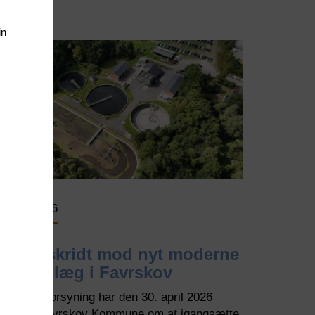
in
9. maj 2026
pter
eting
ies
ørste skridt mod nyt moderne
enseanlæg i Favrskov
avrskov Forsyning har den 30. april 2026
nmodet Favrskov Kommune om at igangsætte