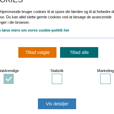
jemmeside bruger cookies til at spore din færden og til at forbedre d
lse. Du kan altid slette gemte cookies ved at besøge de avancerede
linger i din browser.
 læse mere om vores cookie-politik her
Tillad valgte
Tillad alle
Nødvendige
Statistik
Marketing
08. juni 2026
2
Accepter
Accepter
Acce
Nødvendige
Statistik
Mark
cookies
cookies
cook
g
Kundetelefon lukket 10. juni
F
r
Vores kundetelefon er lukket onsdag 10. juni, da
Vis detaljer
medarbejderne er på kursus.
F
a