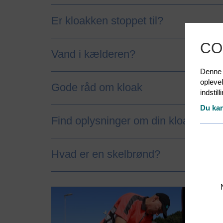
Er kloakken stoppet til?
CO
Vand i kælderen?
Denne h
opleve
Gode råd om kloak
indstil
Du kan
Find oplysninger om din kloak
Hvad er en skelbrønd?