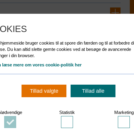
OKIES
jemmeside bruger cookies til at spore din færden og til at forbedre d
lse. Du kan altid slette gemte cookies ved at besøge de avancerede
linger i din browser.
 læse mere om vores cookie-politik her
Tillad valgte
Tillad alle
Nødvendige
Statistik
Marketing
Accepter
Accepter
Acce
Nødvendige
Statistik
Mark
cookies
cookies
cook