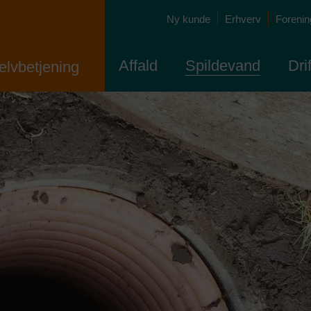
Ny kunde
Erhverv
Forening
Affald
Spildevand
Dri
elvbetjening