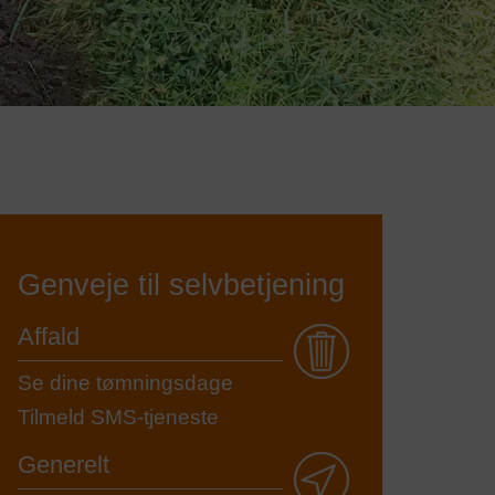
Genveje til selvbetjening
Affald
Se dine tømningsdage
Tilmeld SMS-tjeneste
Generelt