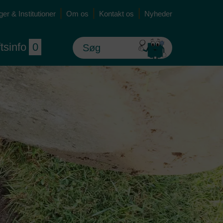
er & Institutioner
Om os
Kontakt os
Nyheder
ftsinfo
0