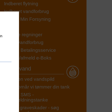
Indberet flytning
Indberet vandforbrug
Log på Min Forsyning
Priser
Se dine regninger
in
Se dit vandforbrug
Tilmeld Betalingsservice
Tilmeld/afmeld e-Boks
Spildevand
Refusion ved vandspild
Se, hvornår vi tømmer din tank
Tilmeld SMS -
pter
bundfældningstanke
eting
Undgå graveskader - søg
ies