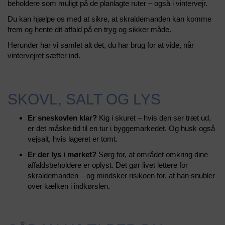
beholdere som muligt på de planlagte ruter – også i vintervejr.
Erhverv
Du kan hjælpe os med at sikre, at skraldemanden kan komme
frem og hente dit affald på en tryg og sikker måde.
Foreninger
&
Herunder har vi samlet alt det, du har brug for at vide, når
Institutioner
vintervejret sætter ind.
Om
os
SKOVL, SALT OG LYS
Kontakt
os
Er sneskovlen klar?
Kig i skuret – hvis den ser træt ud,
er det måske tid til en tur i byggemarkedet. Og husk også
Nyheder
vejsalt, hvis lageret er tomt.
Er der lys i mørket?
Sørg for, at området omkring dine
affaldsbeholdere er oplyst. Det gør livet lettere for
skraldemanden – og mindsker risikoen for, at han snubler
over kælken i indkørslen.