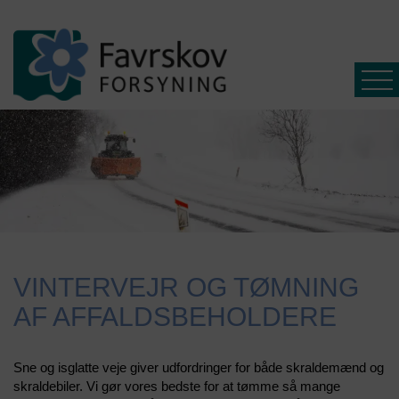
Affald
Spildevand
VINTERVEJR OG TØMNING
Driftsinfo
AF AFFALDSBEHOLDERE
Selvbetjening
Ny
Sne og isglatte veje giver udfordringer for både skraldemænd og
kunde
skraldebiler. Vi gør vores bedste for at tømme så mange