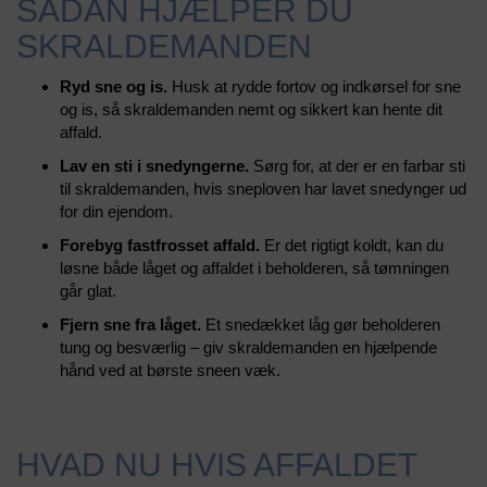
SÅDAN HJÆLPER DU
SKRALDEMANDEN
Ryd sne og is.
Husk at rydde fortov og indkørsel for sne
og is, så skraldemanden nemt og sikkert kan hente dit
affald.
Lav en sti i snedyngerne.
Sørg for, at der er en farbar sti
til skraldemanden, hvis sneploven har lavet snedynger ud
for din ejendom.
Forebyg fastfrosset affald.
Er det rigtigt koldt, kan du
løsne både låget og affaldet i beholderen, så tømningen
går glat.
Fjern sne fra låget.
Et snedækket låg gør beholderen
tung og besværlig – giv skraldemanden en hjælpende
hånd ved at børste sneen væk.
HVAD NU HVIS AFFALDET