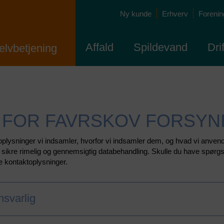
Ny kunde
Erhverv
Forening
Affald
Spildevand
Dri
elvbetjening
K FOR FAVRSKOV FORSYNI
noplysninger vi indsamler, hvorfor vi indsamler dem, og hvad vi anvend
 sikre rimelig og gennemsigtig databehandling. Skulle du have spørgsm
e kontaktoplysninger.
svarlig