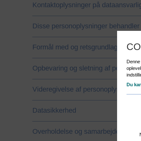
Kontaktoplysninger på dataansvarli
Disse personoplysninger behandler 
CO
Formål med og retsgrundlag for beh
Denne h
Opbevaring og sletning af personop
opleve
indstil
Du kan
Videregivelse af personoplysninger
Datasikkerhed
Overholdelse og samarbejde med t