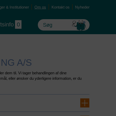
er & Institutioner
Om os
Kontakt os
Nyheder
ftsinfo
0
NG A/S
er dem til. Vi tager behandlingen af dine
ål, eller ønsker du yderligere information, er du