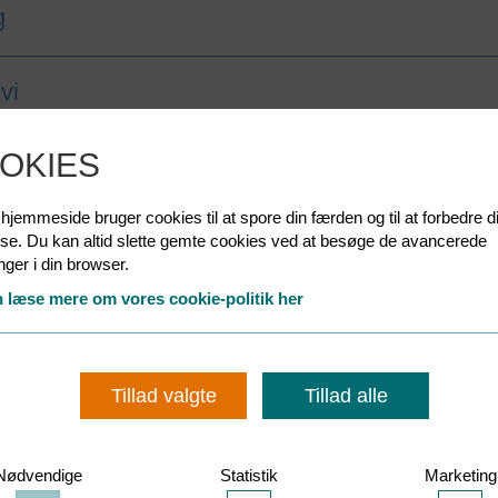
g
vi
OKIES
andling af personoplysninger
jemmeside bruger cookies til at spore din færden og til at forbedre d
lysninger
lse. Du kan altid slette gemte cookies ved at besøge de avancerede
linger i din browser.
 læse mere om vores cookie-politik her
Tillad valgte
Tillad alle
ilsynsmyndigheder
Nødvendige
Statistik
Marketing
Accepter
Accepter
Acce