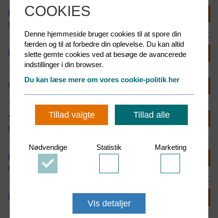
COOKIES
Favrskov Spildevands foreløbige
rammer for anlægget
Denne hjemmeside bruger cookies til at spore din
færden og til at forbedre din oplevelse. Du kan altid
Kriterier til placering
slette gemte cookies ved at besøge de avancerede
indstillinger i din browser.
Du kan læse mere om vores cookie-politik her
Økonomi
Tillad valgte
Tillad alle
Samarbejde mellem Favrskov
Kommune og Favrskov Spildevand
Nødvendige
Statistik
Marketing
Risici ved manglende placering af nyt
Accepter
Accepter
Accepter
centralrenseanlæg
Nødvendige
Statistik
Marketing
cookies
cookies
cookies
Konklusion på anmodning
Vis detaljer