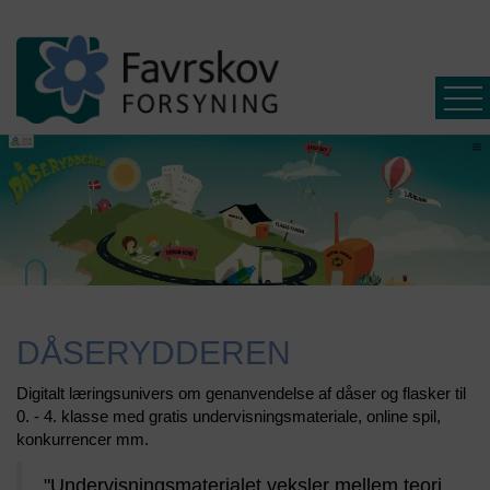
Affald
Spildevand
DÅSERYDDEREN
Driftsinfo
Digitalt læringsunivers om genanvendelse af dåser og flasker til
Selvbetjening
0. - 4. klasse med gratis undervisningsmateriale, online spil,
konkurrencer mm.
Ny
kunde
"Undervisningsmaterialet veksler mellem teori