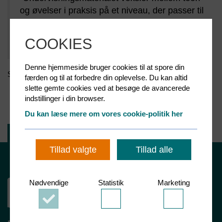
og øvelser i praksis på et niveau, der passer til
Erhverv
de yngste skoleelever. Indholdet er formidlet
Foreninger
med humor og identifikation i børnehøjde –
COOKIES
&
uden at gå på kompromis med fagligheden."
Institutioner
Denne hjemmeside bruger cookies til at spore din
Se mere på
www.daaserydderen.dk
Om
færden og til at forbedre din oplevelse. Du kan altid
os
slette gemte cookies ved at besøge de avancerede
indstillinger i din browser.
Kontakt
Du kan læse mere om vores cookie-politik her
os
Tilmeld nyhedsbrev
Nyheder
Tillad valgte
Tillad alle
Dette websted er beskyttet af reCAPTCHA og Google
Privatlivspolitik
Nødvendige
Statistik
Marketing
og
Servicevilkår
gælder .
Accepter
Accepter
Accepter
Nødvendige
Statistik
Marketing
cookies
cookies
cookies