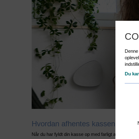
CO
Denne h
opleve
indstil
Du kan
Hvordan afhentes kassen?
Når du har fyldt din kasse op med farligt affald, ska