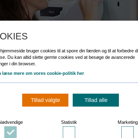
OKIES
jemmeside bruger cookies til at spore din færden og til at forbedre d
lse. Du kan altid slette gemte cookies ved at besøge de avancerede
linger i din browser.
 læse mere om vores cookie-politik her
Tillad valgte
Tillad alle
Nødvendige
Statistik
Marketing
Accepter
Accepter
Acce
l du stille den ud til en af dine beholdere udendørs på tømmedagen - o
Nødvendige
Statistik
Mark