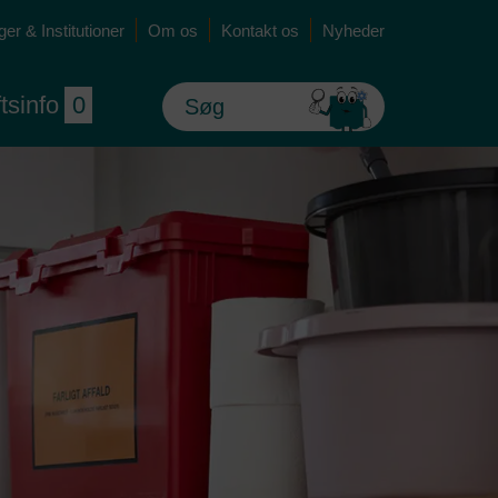
er & Institutioner
Om os
Kontakt os
Nyheder
ftsinfo
0