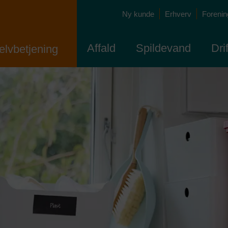
Ny kunde
Erhverv
Forening
Affald
Spildevand
Dri
elvbetjening