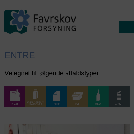
ENTRE
Affald
Velegnet til følgende affaldstyper:
Spildevand
Driftsinfo
Selvbetjening
Ny
kunde