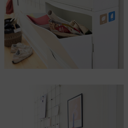
Erhverv
Foreninger
&
Institutioner
Om
os
Kontakt
os
Nyheder