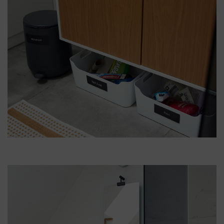
Erhverv
Foreninger
&
Institutioner
Om
os
Kontakt
os
Nyheder