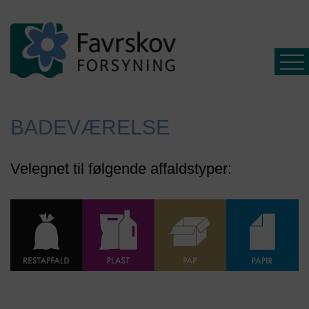
BADEVÆRELSE
Affald
Velegnet til følgende affaldstyper:
Spildevand
Driftsinfo
Selvbetjening
Ny
kunde