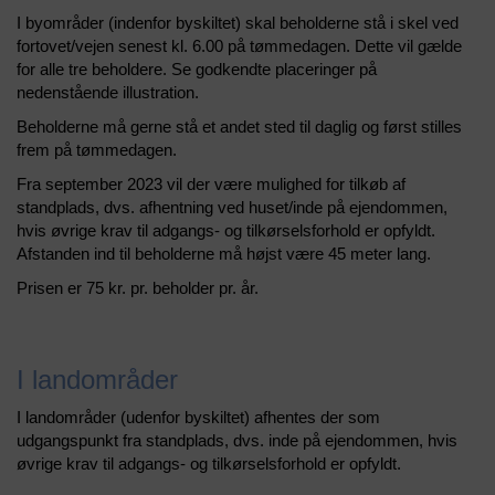
I byområder (indenfor byskiltet) skal beholderne stå i skel ved
Erhverv
fortovet/vejen senest kl. 6.00 på tømmedagen. Dette vil gælde
for alle tre beholdere. Se godkendte placeringer på
Foreninger
nedenstående illustration.
&
Institutioner
Beholderne må gerne stå et andet sted til daglig og først stilles
frem på tømmedagen.
Om
Fra september 2023 vil der være mulighed for tilkøb af
os
standplads, dvs. afhentning ved huset/inde på ejendommen,
hvis øvrige krav til adgangs- og tilkørselsforhold er opfyldt.
Kontakt
Afstanden ind til beholderne må højst være 45 meter lang.
os
Prisen er 75 kr. pr. beholder pr. år.
Nyheder
I landområder
I landområder (udenfor byskiltet) afhentes der som
udgangspunkt fra standplads, dvs. inde på ejendommen, hvis
øvrige krav til adgangs- og tilkørselsforhold er opfyldt.