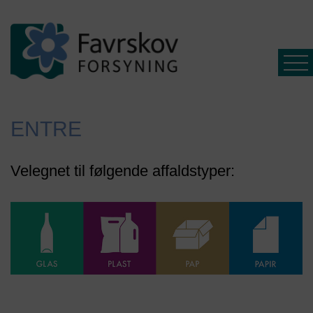
ENTRE
Affald
Velegnet til følgende affaldstyper:
Spildevand
Driftsinfo
Selvbetjening
Ny
kunde