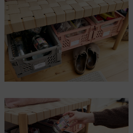
Erhverv
Foreninger
&
Institutioner
Om
os
Kontakt
os
Nyheder