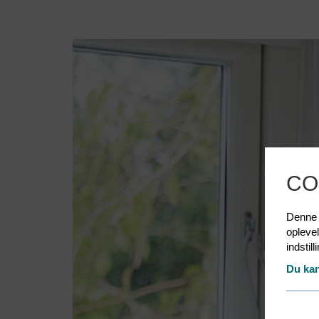
CO
Denne h
opleve
indstil
Du kan