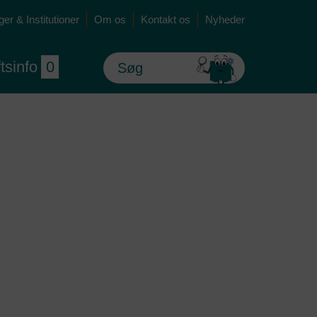
er & Institutioner
Om os
Kontakt os
Nyheder
ftsinfo
0