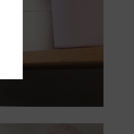
pter
eting
ies
ugbar
tion,
iden kan
nde
nger om
tet.
dre