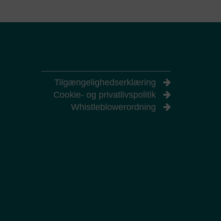
ies,
 dage.
Tilgængelighedserklæring
ver tid tilbagekalde samtykket ved at afmelde
Cookie- og privatlivspolitik
Whistleblowerordning
t eller
 Cookie
Send
r på
ove
il