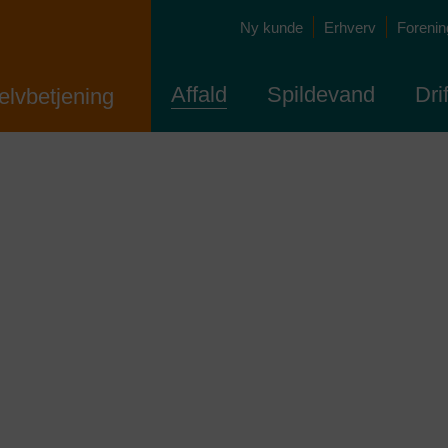
Ny kunde
Erhverv
Forening
Affald
Spildevand
Dri
elvbetjening