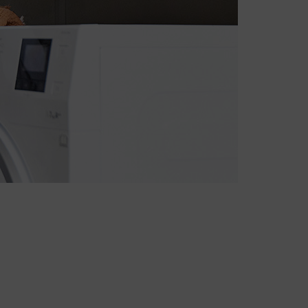
orefter
søgendes
hvornår
elsen på
r en
 når en
ge
nde
ges til
 finde