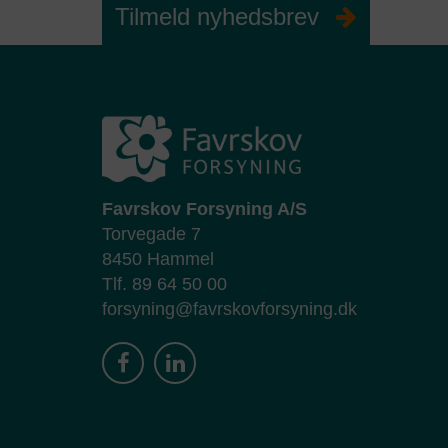
Tilmeld nyhedsbrev
Privatli
Udløb
Navn
Dette websted er beskyttet af reCAPTCHA og Google
Priva
Udbyde
Jeg giver hermed samtykke til, at Favrskov F
nyhedsbrevet. Dette kan gøres via link neder
Datab
Favrskov Forsyning A/S
Formål
Torvegade 7
8450 Hammel
Tlf.
89 64 50 00
forsyning@favrskovforsyning.dk
Privatli
Udløb
Navn
Udbyde